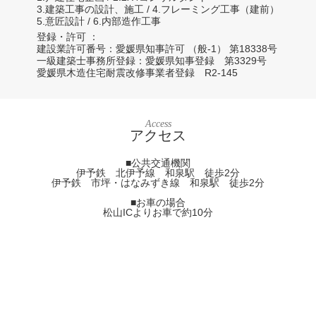
3.建築工事の設計、施工 / 4.フレーミング工事（建前）
5.意匠設計 / 6.内部造作工事
登録・許可
建設業許可番号：愛媛県知事許可 （般-1） 第18338号
一級建築士事務所登録：愛媛県知事登録 第3329号
愛媛県木造住宅耐震改修事業者登録 R2-145
Access
アクセス
■公共交通機関
伊予鉄 北伊予線 和泉駅 徒歩2分
伊予鉄 市坪・はなみずき線 和泉駅 徒歩2分
■お車の場合
松山ICよりお車で約10分