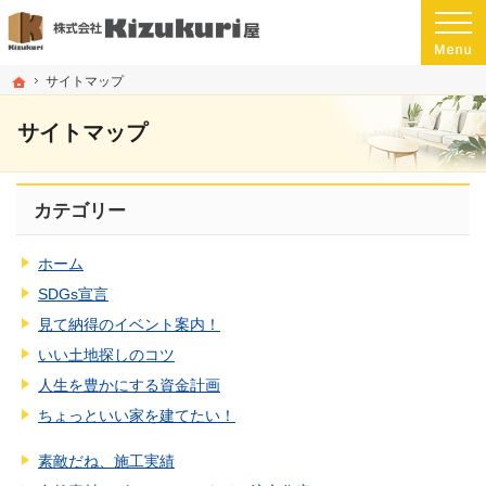
プロの目線からご提案。愛媛県松山市の注文住宅・新築戸建てを手がける工務店な
愛媛県松山市の新築・注文住宅・新築戸建てを手がける工務店ならKizukuri屋
ホーム
サイトマップ
サイトマップ
カテゴリー
ホーム
SDGs宣言
見て納得のイベント案内！
いい土地探しのコツ
人生を豊かにする資金計画
ちょっといい家を建てたい！
素敵だね、施工実績