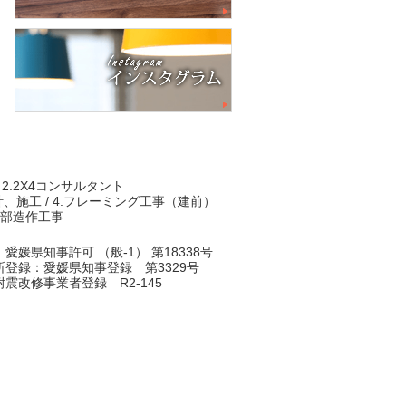
 2.2X4コンサルタント
計、施工 / 4.フレーミング工事（建前）
.内部造作工事
媛県知事許可 （般-1） 第18338号
登録：愛媛県知事登録 第3329号
震改修事業者登録 R2-145