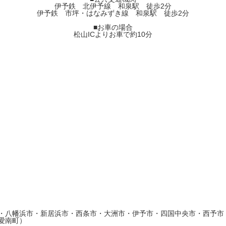
伊予鉄 北伊予線 和泉駅 徒歩2分
伊予鉄 市坪・はなみずき線 和泉駅 徒歩2分
■お車の場合
松山ICよりお車で約10分
・八幡浜市・新居浜市・西条市・大洲市・伊予市・四国中央市・西予市
愛南町）