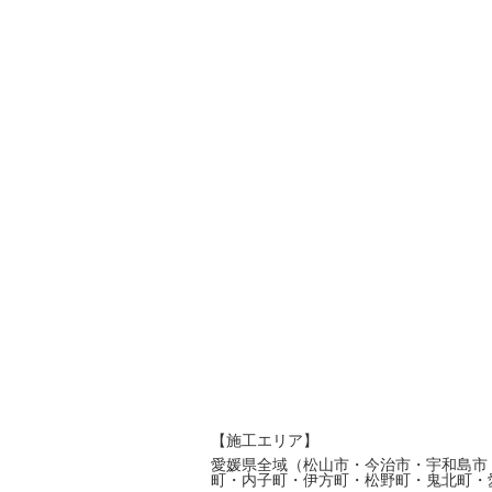
【施工エリア】
愛媛県全域（松山市・今治市・宇和島市
町・内子町・伊方町・松野町・鬼北町・