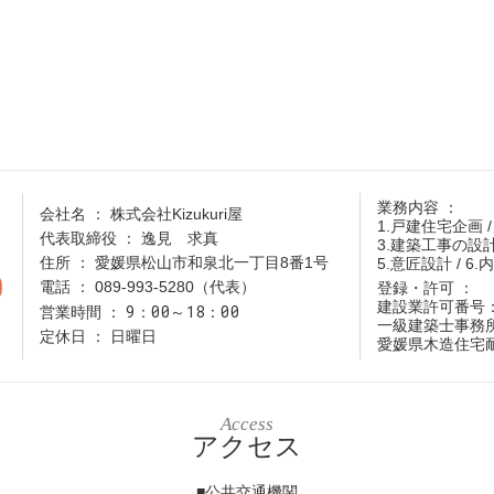
業務内容
会社名
株式会社Kizukuri屋
1.戸建住宅企画 /
代表取締役
逸見 求真
3.建築工事の設
住所
愛媛県松山市和泉北一丁目8番1号
5.意匠設計 / 6
0
電話
089-993-5280（代表）
登録・許可
建設業許可番号：愛
9：00～18：00
営業時間
一級建築士事務所
定休日
日曜日
愛媛県木造住宅耐
Access
アクセス
■公共交通機関