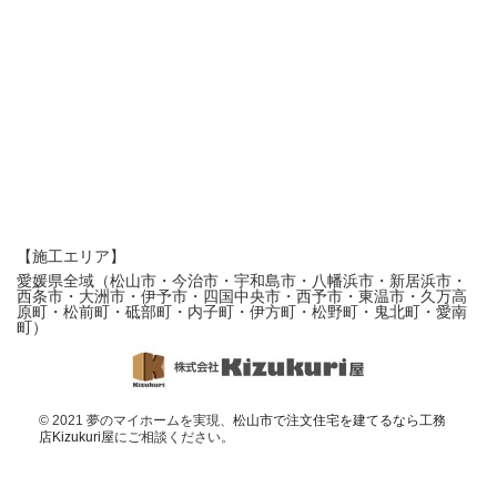
【施工エリア】
愛媛県全域（松山市・今治市・宇和島市・八幡浜市・新居浜市・
西条市・大洲市・伊予市・四国中央市・西予市・東温市・久万高
原町・松前町・砥部町・内子町・伊方町・松野町・鬼北町・愛南
町）
© 2021 夢のマイホームを実現、
松山市で注文住宅を建てるなら工務
店Kizukuri屋
にご相談ください。