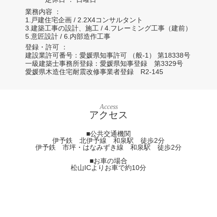
業務内容
1.戸建住宅企画 / 2.2X4コンサルタント
3.建築工事の設計、施工 / 4.フレーミング工事（建前）
5.意匠設計 / 6.内部造作工事
登録・許可
建設業許可番号：愛媛県知事許可 （般-1） 第18338号
一級建築士事務所登録：愛媛県知事登録 第3329号
愛媛県木造住宅耐震改修事業者登録 R2-145
Access
アクセス
■公共交通機関
伊予鉄 北伊予線 和泉駅 徒歩2分
伊予鉄 市坪・はなみずき線 和泉駅 徒歩2分
■お車の場合
松山ICよりお車で約10分