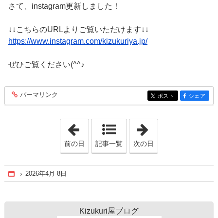
さて、instagram更新しました！
↓↓こちらのURLよりご覧いただけます↓↓
https://www.instagram.com/kizukuriya.jp/
ぜひご覧ください(^^♪
パーマリンク
entry202
ポスト
シェア
entry202
entry202
「2026年4月 4日」
「2026年4月11日
前の日
記事一覧
次の日
2026年4月 8日
Home
Kizukuri屋ブログ