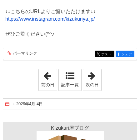
↓↓こちらのURLよりご覧いただけます↓↓
https://www.instagram.com/kizukuriya.jp/
ぜひご覧ください(^^♪
パーマリンク
entry201
ポスト
シェア
entry201
entry201
「2026年4月 1日」
「2026年4月 8日
前の日
記事一覧
次の日
2026年4月 4日
Home
Kizukuri屋ブログ