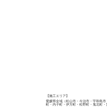
【施工エリア】
愛媛県全域（松山市・今治市・宇和島市
町・内子町・伊方町・松野町・鬼北町・