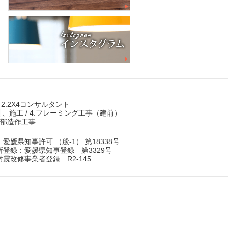
 2.2X4コンサルタント
計、施工 / 4.フレーミング工事（建前）
.内部造作工事
媛県知事許可 （般-1） 第18338号
登録：愛媛県知事登録 第3329号
震改修事業者登録 R2-145