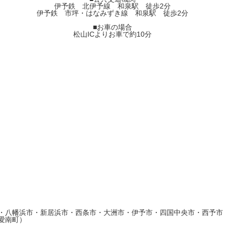
伊予鉄 北伊予線 和泉駅 徒歩2分
伊予鉄 市坪・はなみずき線 和泉駅 徒歩2分
■お車の場合
松山ICよりお車で約10分
・八幡浜市・新居浜市・西条市・大洲市・伊予市・四国中央市・西予市
愛南町）