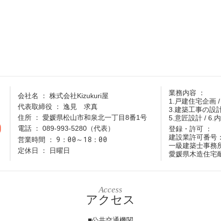
業務内容
会社名
株式会社Kizukuri屋
1.戸建住宅企画 /
代表取締役
逸見 求真
3.建築工事の設
住所
愛媛県松山市和泉北一丁目8番1号
5.意匠設計 / 6
0
電話
089-993-5280（代表）
登録・許可
建設業許可番号：愛
9：00～18：00
営業時間
一級建築士事務所
定休日
日曜日
愛媛県木造住宅耐
Access
アクセス
■公共交通機関