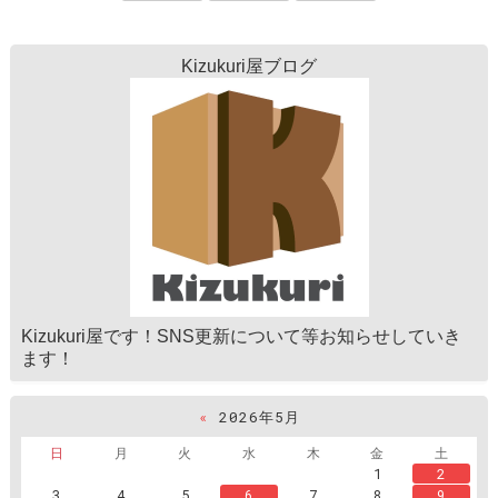
Kizukuri屋ブログ
Kizukuri屋です！SNS更新について等お知らせしていき
ます！
«
2026年5月
日
月
火
水
木
金
土
1
2
3
4
5
6
7
8
9