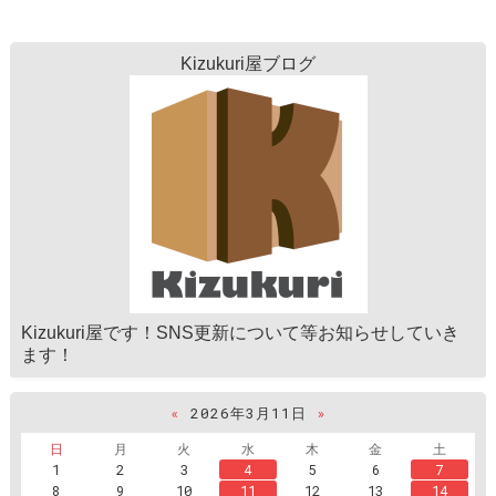
Kizukuri屋ブログ
Kizukuri屋です！SNS更新について等お知らせしていき
ます！
«
2026年3月11日
»
日
月
火
水
木
金
土
1
2
3
4
5
6
7
8
9
10
11
12
13
14