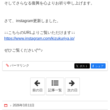
そしてさらなる復興を心よりお祈り申し上げます。
さて、instagram更新しました。
↓↓こちらのURLよりご覧いただけます↓↓
https://www.instagram.com/kizukuriya.jp/
ぜひご覧ください(^^♪
パーマリンク
entry193
ポスト
シェア
entry193
entry193
「2026年3月 7日」
「2026年3月14日
前の日
記事一覧
次の日
2026年3月11日
Home