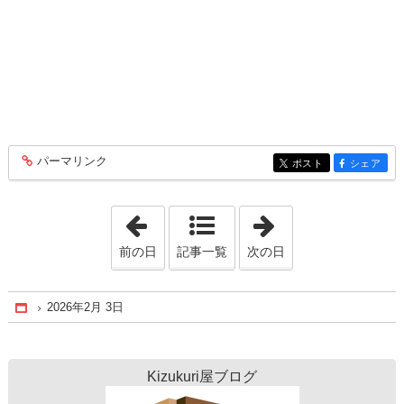
パーマリンク
entry182
ポスト
シェア
entry182
entry182
「2026年1月29日」
「2026年2月 7日
前の日
記事一覧
次の日
2026年2月 3日
Home
Kizukuri屋ブログ